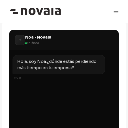
Saltar
al
contenido
Noa · Novaia
✦
En línea
Hola, soy Noa.¿dónde estás perdiendo
más tiempo en tu empresa?
noa